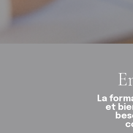
En
La form
et bie
bes
c