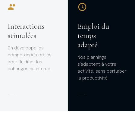
Interactions
Emploi du
stimulées
temps
adapté
On développe les
compétences orales
Nos plannings
pour fluidifier les
s'adaptent à votre
échanges en interne.
activité, sans perturber
la productivité.