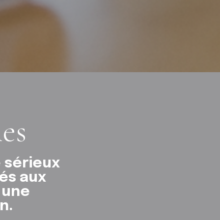
ies
 sérieux
tés aux
 une
n.