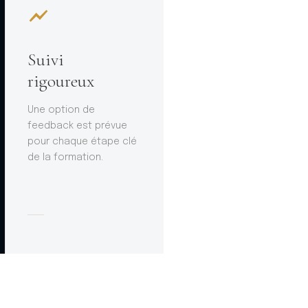
Suivi
rigoureux
Une option de
feedback est prévue
pour chaque étape clé
de la formation.