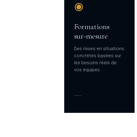
Formations
sur-mesure
Des mises en situations
concrètes basées sur
les besoins réels de
vos équipes.