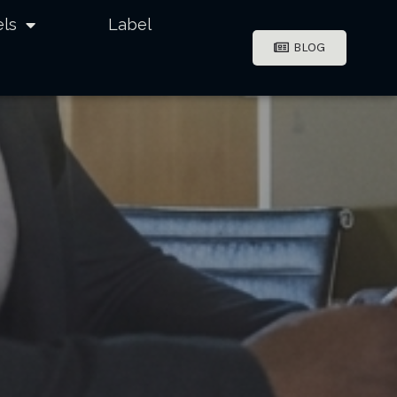
els
Label
BLOG