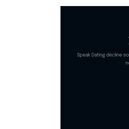
Speak Dating décline so
n