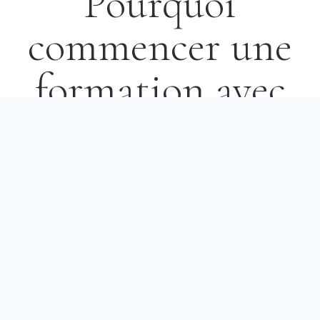
Pourquoi
commencer une
formation avec
nous ?
EXERCICES
READING &
LISTENING
TYPES &
GRAMMAIRE
CHRONO
Expertise
listening