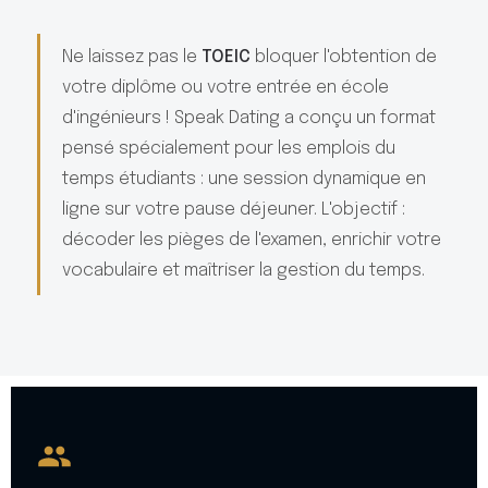
Ne laissez pas le
TOEIC
bloquer l'obtention de
votre diplôme ou votre entrée en école
d'ingénieurs ! Speak Dating a conçu un format
pensé spécialement pour les emplois du
temps étudiants : une session dynamique en
ligne sur votre pause déjeuner. L'objectif :
décoder les pièges de l'examen, enrichir votre
vocabulaire et maîtriser la gestion du temps.