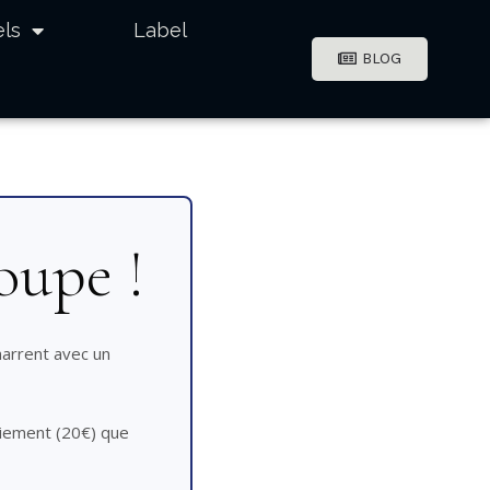
els
Label
BLOG
oupe !
arrent avec un
aiement (20€) que